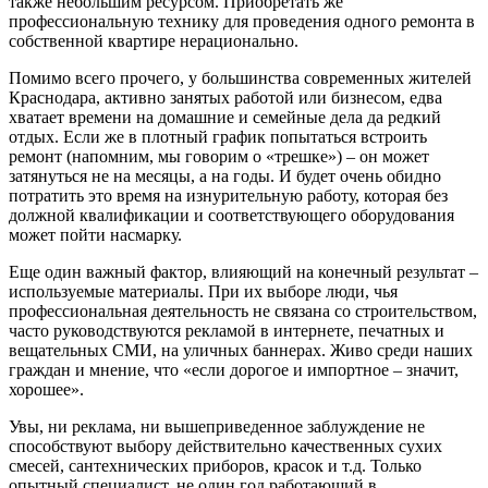
также небольшим ресурсом. Приобретать же
профессиональную технику для проведения одного ремонта в
собственной квартире нерационально.
Помимо всего прочего, у большинства современных жителей
Краснодара, активно занятых работой или бизнесом, едва
хватает времени на домашние и семейные дела да редкий
отдых. Если же в плотный график попытаться встроить
ремонт (напомним, мы говорим о «трешке») – он может
затянуться не на месяцы, а на годы. И будет очень обидно
потратить это время на изнурительную работу, которая без
должной квалификации и соответствующего оборудования
может пойти насмарку.
Еще один важный фактор, влияющий на конечный результат –
используемые материалы. При их выборе люди, чья
профессиональная деятельность не связана со строительством,
часто руководствуются рекламой в интернете, печатных и
вещательных СМИ, на уличных баннерах. Живо среди наших
граждан и мнение, что «если дорогое и импортное – значит,
хорошее».
Увы, ни реклама, ни вышеприведенное заблуждение не
способствуют выбору действительно качественных сухих
смесей, сантехнических приборов, красок и т.д. Только
опытный специалист, не один год работающий в