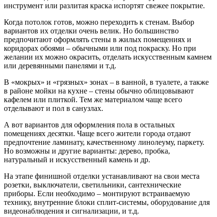
инструмент или разлитая краска испортят свежее покрытие.
Когда потолок готов, можно переходить к стенам. Выбор
вариантов их отделки очень велик. Но большинство
предпочитают оформлять стены в жилых помещениях и
коридорах обоями – обычными или под покраску. Но при
желании их можно окрасить, отделать искусственным камнем
или деревянными панелями и т.д.
В «мокрых» и «грязных» зонах – в ванной, в туалете, а также
в районе мойки на кухне – стены обычно облицовывают
кафелем или плиткой. Тем же материалом чаще всего
отделывают и пол в санузлах.
А вот вариантов для оформления пола в остальных
помещениях десятки. Чаще всего жители города отдают
предпочтение ламинату, качественному линолеуму, паркету.
Но возможны и другие варианты: дерево, пробка,
натуральный и искусственный камень и др.
На этапе финишной отделки устанавливают на свои места
розетки, выключатели, светильники, сантехнические
приборы. Если необходимо – монтируют встраиваемую
технику, внутренние блоки сплит-системы, оборудование для
видеонаблюдения и сигнализации, и т.д.