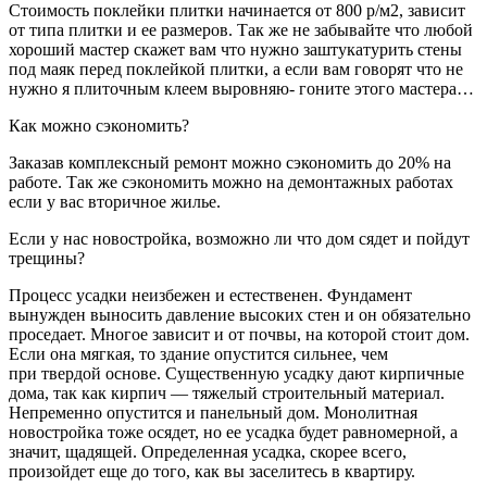
Стоимость поклейки плитки начинается от 800 р/м2, зависит
от типа плитки и ее размеров. Так же не забывайте что любой
хороший мастер скажет вам что нужно заштукатурить стены
под маяк перед поклейкой плитки, а если вам говорят что не
нужно я плиточным клеем выровняю- гоните этого мастера…
Как можно сэкономить?
Заказав комплексный ремонт можно сэкономить до 20% на
работе. Так же сэкономить можно на демонтажных работах
если у вас вторичное жилье.
Если у нас новостройка, возможно ли что дом сядет и пойдут
трещины?
Процесс усадки неизбежен и естественен. Фундамент
вынужден выносить давление высоких стен и он обязательно
проседает. Многое зависит и от почвы, на которой стоит дом.
Если она мягкая, то здание опустится сильнее, чем
при твердой основе. Существенную усадку дают кирпичные
дома, так как кирпич — тяжелый строительный материал.
Непременно опустится и панельный дом. Монолитная
новостройка тоже осядет, но ее усадка будет равномерной, а
значит, щадящей. Определенная усадка, скорее всего,
произойдет еще до того, как вы заселитесь в квартиру.